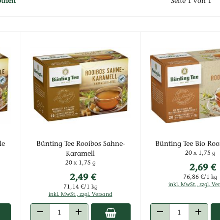
Vorherige Seite
btheit
Seite 1 von 1
le
Bünting Tee Rooibos Sahne-
Bünting Tee Bio Roo
20 x 1,75 g
Karamell
20 x 1,75 g
2,69 €
2,49 €
76,86 €/1 kg
inkl. MwSt., zzgl. Ve
71,14 €/1 kg
inkl. MwSt., zzgl. Versand