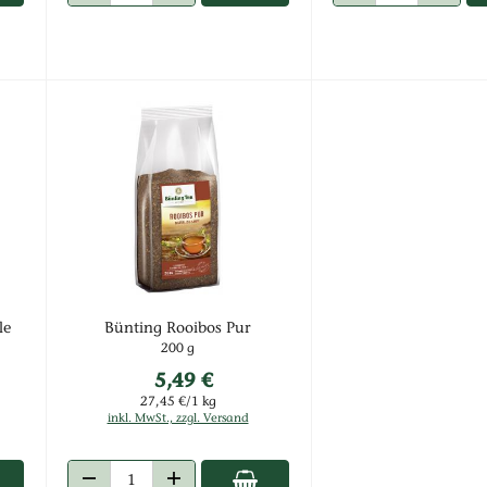
HEN
ANZAHL VERRINGERN
ANZAHL ERHÖHEN
ANZAHL VERRINGERN
ANZAHL
le
Bünting Rooibos Pur
200 g
5,49 €
27,45 €/1 kg
inkl. MwSt., zzgl. Versand