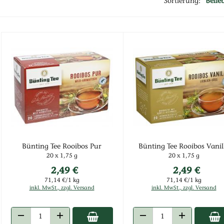
Sortierung:
Belie
7 Produkte ausgewählt
Bünting Tee Rooibos Pur
Bünting Tee Rooibos Vanil
20 x 1,75 g
20 x 1,75 g
2,49 €
2,49 €
71,14 €/1 kg
71,14 €/1 kg
inkl. MwSt., zzgl. Versand
inkl. MwSt., zzgl. Versand