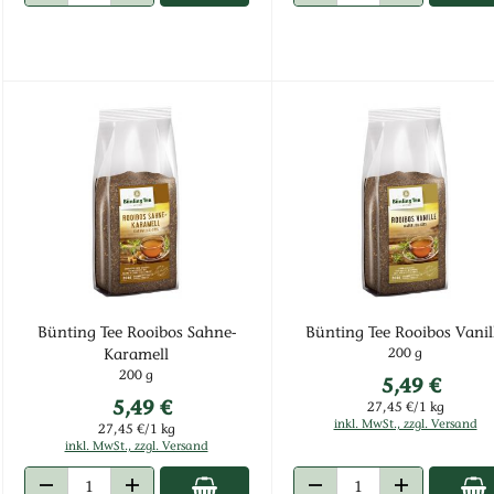
ANZAHL VERRINGERN
ANZAHL ERHÖHEN
ANZAHL VERRINGERN
ANZAHL ERHÖ
Bünting Tee Rooibos Sahne-
Bünting Tee Rooibos Vanil
200 g
Karamell
200 g
5,49 €
5,49 €
27,45 €/1 kg
inkl. MwSt., zzgl. Versand
27,45 €/1 kg
inkl. MwSt., zzgl. Versand