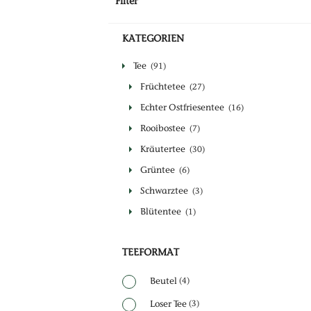
Filter
KATEGORIEN
Tee
(91)
Früchtetee
(27)
Echter Ostfriesentee
(16)
Rooibostee
(7)
Kräutertee
(30)
Grüntee
(6)
Schwarztee
(3)
Blütentee
(1)
TEEFORMAT
Beutel
(4)
Loser Tee
(3)