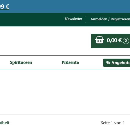
9 €
Newsletter
Anmelden / Registriere
0,00 €
0
Spirituosen
Präsente
Angebot
Vorherige Seite
btheit
Seite 1 von 1