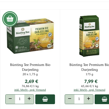
Bünting Tee Premium Bio
Bünting Tee Premium Bi
Darjeeling
Darjeeling
20 x 1,75 g
175 g
2,69 €
7,99 €
76,86 €/1 kg
45,66 €/1 kg
inkl. MwSt., zzgl. Versand
inkl. MwSt., zzgl. Versand
ANZAHL VERRINGERN
ANZAHL ERHÖHEN
ANZAHL VERRINGERN
ANZAHL ERHÖ