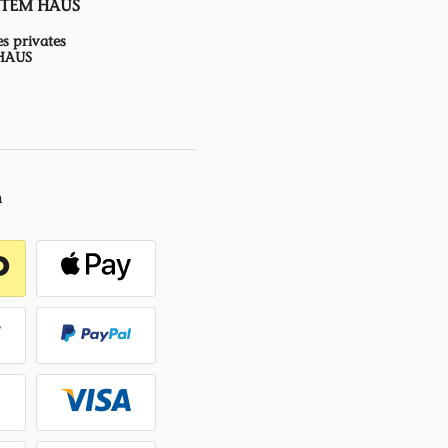
UTEM HAUS
es privates
HAUS
n