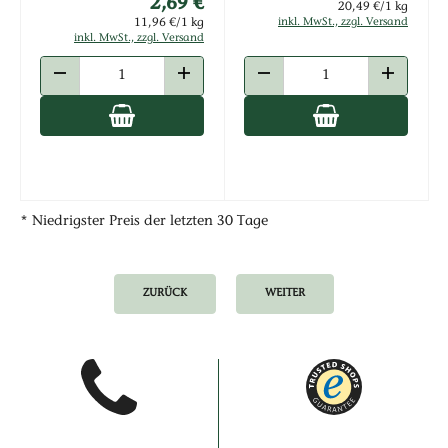
2,69 €
20,49 €/1 kg
11,96 €/1 kg
inkl. MwSt., zzgl. Versand
inkl. MwSt., zzgl. Versand
ANZAHL VERRINGERN
ANZAHL ERHÖHEN
ANZAHL VERRINGERN
ANZAHL E
* Niedrigster Preis der letzten 30 Tage
ZURÜCK
WEITER