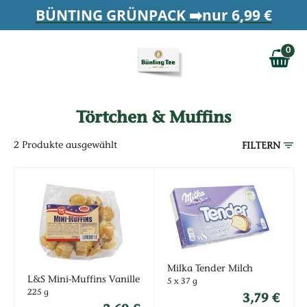
Zum Hauptinhalt springen
BÜNTING GRÜNPACK ➡️nur 6,99 €
Zur Navigation springen
0
Zur Suche springen
0,00 €
MAIN MENU
Törtchen & Muffins
2
Produkte ausgewählt
FILTERN
Milka Tender Milch
L&S Mini-Muffins Vanille
5 x 37 g
225 g
3,79 €