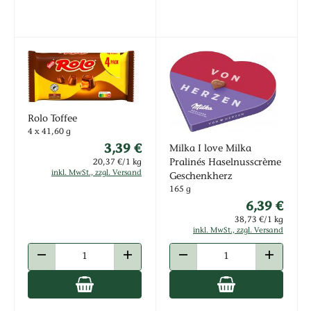
Rolo Toffee
4 x 41,60 g
3,39 €
Milka I love Milka
Pralinés Haselnusscrème
20,37 €/1 kg
inkl. MwSt., zzgl. Versand
Geschenkherz
165 g
6,39 €
38,73 €/1 kg
inkl. MwSt., zzgl. Versand
ANZAHL VERRINGERN
ANZAHL ERHÖHEN
ANZAHL VERRINGERN
ANZAHL E