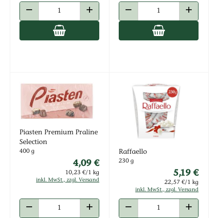
ANZAHL VERRINGERN
ANZAHL ERHÖHEN
ANZAHL VERRINGERN
ANZAHL E
Piasten Premium Praline
Selection
400 g
Raffaello
4,09 €
230 g
5,19 €
10,23 €/1 kg
inkl. MwSt., zzgl. Versand
22,57 €/1 kg
inkl. MwSt., zzgl. Versand
ANZAHL VERRINGERN
ANZAHL ERHÖHEN
ANZAHL VERRINGERN
ANZAHL E