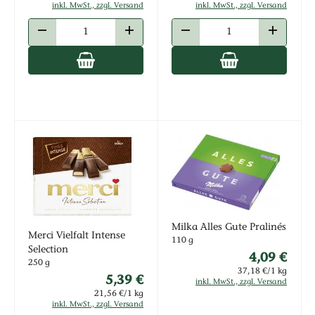
inkl. MwSt., zzgl. Versand
inkl. MwSt., zzgl. Versand
ANZAHL VERRINGERN
ANZAHL ERHÖHEN
ANZAHL VERRINGERN
ANZAHL E
Milka Alles Gute Pralinés
Merci Vielfalt Intense
110 g
Selection
4,09 €
250 g
37,18 €/1 kg
5,39 €
inkl. MwSt., zzgl. Versand
21,56 €/1 kg
inkl. MwSt., zzgl. Versand