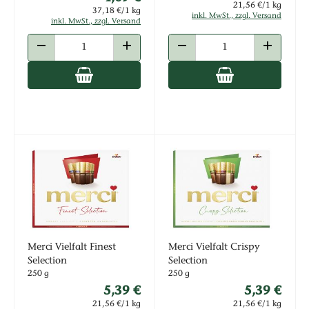
21,56 €/1 kg
37,18 €/1 kg
inkl. MwSt., zzgl. Versand
inkl. MwSt., zzgl. Versand
ANZAHL VERRINGERN
ANZAHL ERHÖHEN
ANZAHL VERRINGERN
ANZAHL E
Merci Vielfalt Finest
Merci Vielfalt Crispy
Selection
Selection
250 g
250 g
5,39 €
5,39 €
21,56 €/1 kg
21,56 €/1 kg