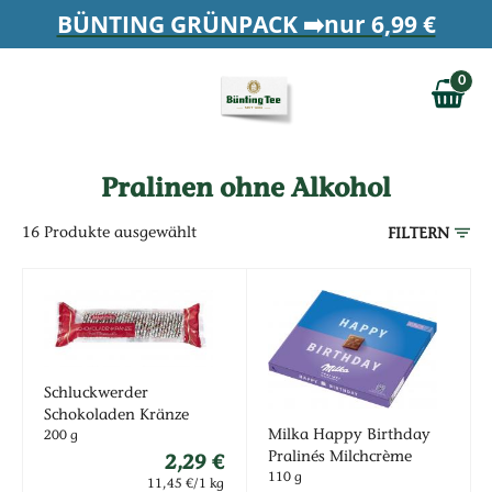
Zum Hauptinhalt springen
BÜNTING GRÜNPACK ➡️nur 6,99 €
Zur Navigation springen
0
Zur Suche springen
0,00 €
MAIN MENU
Pralinen ohne Alkohol
16
Produkte ausgewählt
FILTERN
Schluckwerder
Schokoladen Kränze
Milka Happy Birthday
200 g
2,29 €
Pralinés Milchcrème
110 g
11,45 €/1 kg