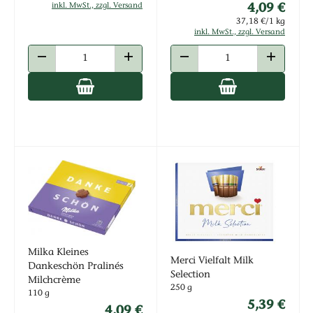
4,09 €
inkl. MwSt., zzgl. Versand
37,18 €/1 kg
inkl. MwSt., zzgl. Versand
ANZAHL VERRINGERN
ANZAHL ERHÖHEN
ANZAHL VERRINGERN
ANZAHL E
Milka Kleines
Merci Vielfalt Milk
Dankeschön Pralinés
Selection
Milchcrème
250 g
110 g
5,39 €
4,09 €