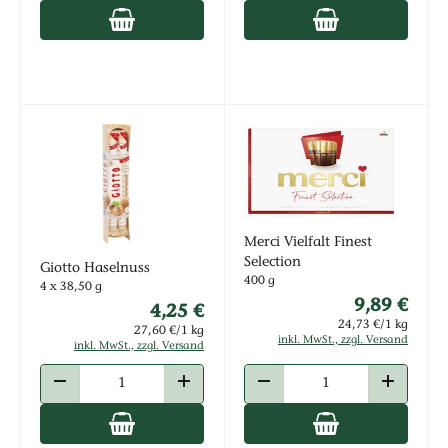
Merci Vielfalt Finest
Selection
Giotto Haselnuss
400 g
4 x 38,50 g
9,89 €
4,25 €
24,73 €/1 kg
27,60 €/1 kg
inkl. MwSt., zzgl. Versand
inkl. MwSt., zzgl. Versand
ANZAHL VERRINGERN
ANZAHL ERHÖHEN
ANZAHL VERRINGERN
ANZAHL E