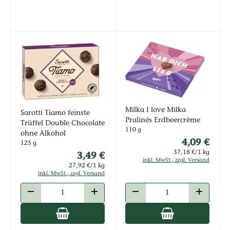
Milka I love Milka
Sarotti Tiamo feinste
Pralinés Erdbeercrème
Trüffel Double Chocolate
110 g
ohne Alkohol
4,09 €
125 g
37,18 €/1 kg
3,49 €
inkl. MwSt., zzgl. Versand
27,92 €/1 kg
inkl. MwSt., zzgl. Versand
ANZAHL VERRINGERN
ANZAHL ERHÖHEN
ANZAHL VERRINGERN
ANZAHL E